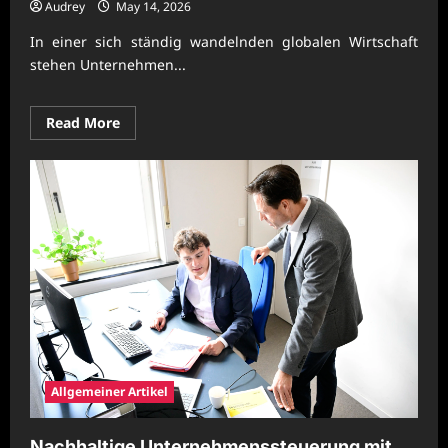
Audrey
May 14, 2026
In einer sich ständig wandelnden globalen Wirtschaft
stehen Unternehmen...
Read
Read More
more
about
Moderne
Unternehmensprozesse
mit
nachhaltiger
Entwicklung
Allgemeiner Artikel
Nachhaltige Unternehmenssteuerung mit