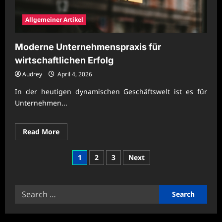
Allgemeiner Artikel
Moderne Unternehmenspraxis für
wirtschaftlichen Erfolg
Audrey
April 4, 2026
In der heutigen dynamischen Geschäftswelt ist es für
Unternehmen...
Read
Read More
more
about
Moderne
Posts
1
2
3
Next
Unternehmenspraxis
für
pagination
wirtschaftlichen
Erfolg
Search
for: