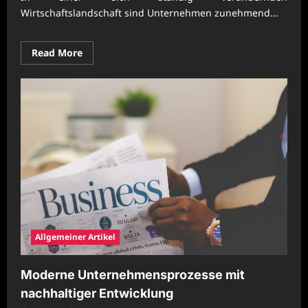
Wirtschaftslandschaft sind Unternehmen zunehmend...
Read
Read More
more
about
Moderne
Unternehmenskonzepte
mit
langfristigem
Fokus
Allgemeiner Artikel
Moderne Unternehmensprozesse mit
nachhaltiger Entwicklung