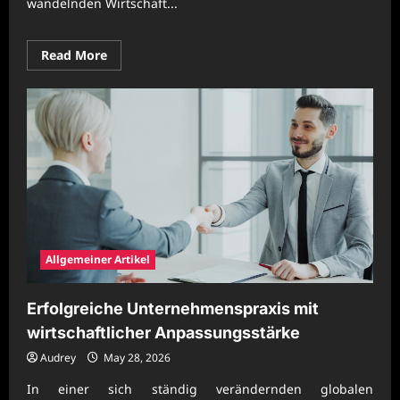
wandelnden Wirtschaft...
Read
Read More
more
about
Nachhaltige
Unternehmensorganisation
mit
effizienter
Betriebsplanung
Allgemeiner Artikel
Erfolgreiche Unternehmenspraxis mit
wirtschaftlicher Anpassungsstärke
Audrey
May 28, 2026
In einer sich ständig verändernden globalen