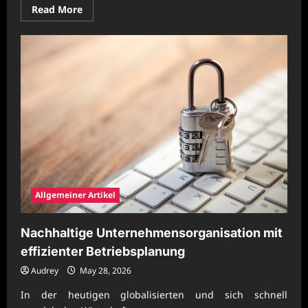
Read
Read More
more
about
Zukunftsfähige
Unternehmenslösungen
für
stabile
Geschäftsabläufe
Allgemeiner Artikel
Nachhaltige Unternehmensorganisation mit
effizienter Betriebsplanung
Audrey
May 28, 2026
In der heutigen globalisierten und sich schnell