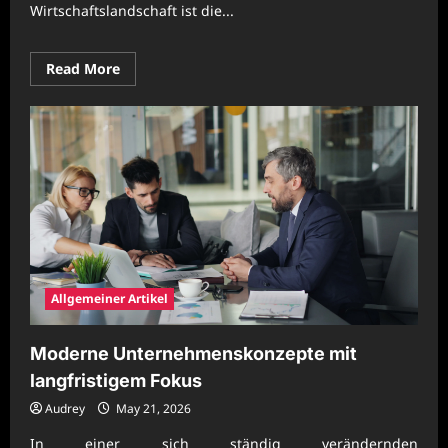
Wirtschaftslandschaft ist die...
Read
Read More
more
about
Erfolgreiche
Unternehmenspraxis
mit
wirtschaftlicher
Anpassungsstärke
Allgemeiner Artikel
Moderne Unternehmenskonzepte mit
langfristigem Fokus
Audrey
May 21, 2026
In einer sich ständig verändernden