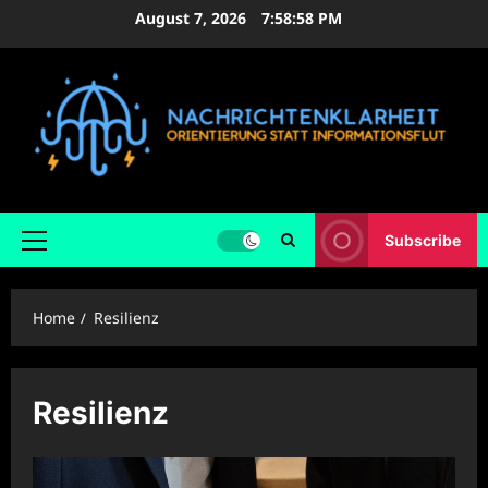
Skip
August 7, 2026
7:59:00 PM
to
content
Subscribe
Primary
Menu
Home
Resilienz
Resilienz