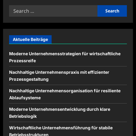
Wie
ein
Search
Notariat
für
for:
Erbrecht
Ihnen
hilft,
ein
sicheres
Testament
Aktuelle Beiträge
zu
erstellen
Moderne Unternehmensstrategien für wirtschaftliche
Prozessreife
Nachhaltige Unternehmenspraxis mit effizienter
Prozessgestaltung
Nachhaltige Unternehmensorganisation für resiliente
Ablaufsysteme
Moderne Unternehmensentwicklung durch klare
Betriebslogik
Wirtschaftliche Unternehmensführung für stabile
Betriebsstrukturen