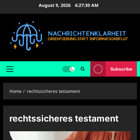
Skip
August 9, 2026
6:27:31 AM
to
content
Subscribe
Primary
Menu
Home
rechtssicheres testament
rechtssicheres testament