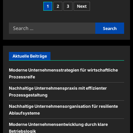
Effiziente
Posts
1
2
3
Next
Organisationskonzepte
für
pagination
erfolgreiche
Unternehmen
Search
for:
Aktuelle Beiträge
Moderne Unternehmensstrategien für wirtschaftliche
Prozessreife
Nachhaltige Unternehmenspraxis mit effizienter
Prozessgestaltung
Nachhaltige Unternehmensorganisation für resiliente
Ablaufsysteme
Moderne Unternehmensentwicklung durch klare
Betriebslogik