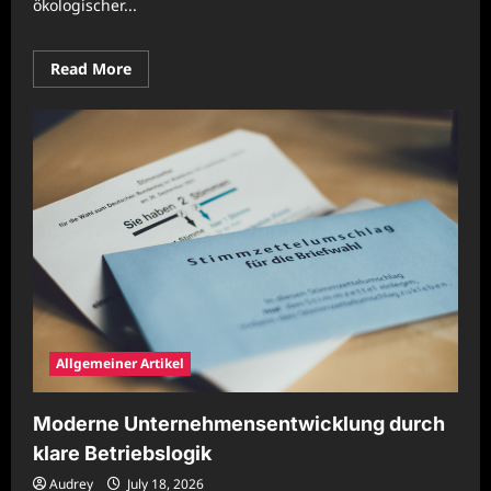
ökologischer...
Read
Read More
more
about
Nachhaltige
Unternehmenspraxis
mit
effizienter
Prozessgestaltung
Allgemeiner Artikel
Moderne Unternehmensentwicklung durch
klare Betriebslogik
Audrey
July 18, 2026