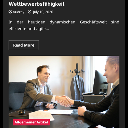
Wettbewerbsfähigkeit
Audrey
July 10, 2026
In der heutigen dynamischen Geschäftswelt sind
effiziente und agile...
Read
Read More
more
about
Moderne
Unternehmensprozesse
für
starke
Wettbewerbsfähigkeit
Allgemeiner Artikel