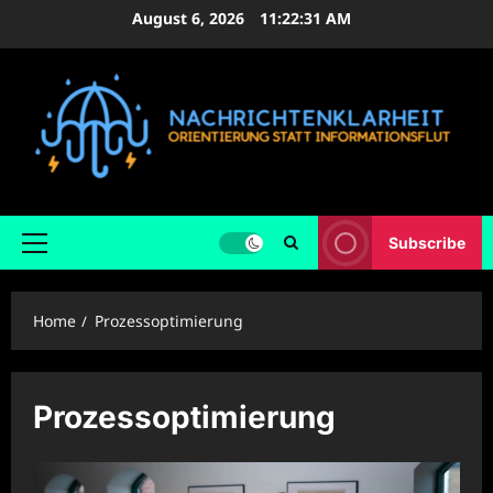
Skip
August 6, 2026
11:22:33 AM
to
content
Subscribe
Primary
Menu
Home
Prozessoptimierung
Prozessoptimierung