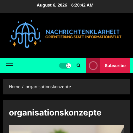
Skip
August 6, 2026
6:20:42 AM
to
content
Subscribe
Primary
Menu
Home
organisationskonzepte
organisationskonzepte