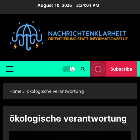
Skip
August 10, 2026
3:34:05 PM
to
content
Subscribe
Primary
Menu
Home
ökologische verantwortung
ökologische verantwortung