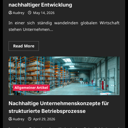
nachhaltiger Entwicklung
Audrey
May 14, 2026
In einer sich ständig wandelnden globalen Wirtschaft
stehen Unternehmen...
Read
Read More
more
about
Moderne
Unternehmensprozesse
mit
nachhaltiger
Entwicklung
Allgemeiner Artikel
Nachhaltige Unternehmenskonzepte für
strukturierte Betriebsprozesse
Audrey
April 29, 2026