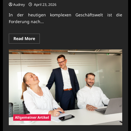
Audrey
April 23, 2026
In der heutigen komplexen Geschäftswelt ist die
Forderung nach...
Read
Read More
more
about
Nachhaltige
Unternehmenssteuerung
mit
moderner
Organisationskraft
Allgemeiner Artikel