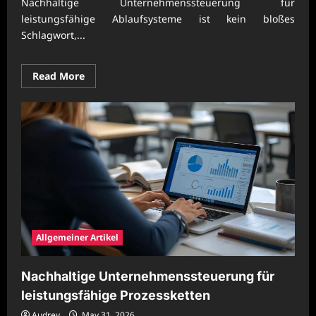
Nachhaltige Unternehmenssteuerung für
leistungsfähige Ablaufsysteme ist kein bloßes
Schlagwort,...
Read
Read More
more
about
Nachhaltige
Unternehmenssteuerung
für
leistungsfähige
Ablaufsysteme
Allgemeiner Artikel
Nachhaltige Unternehmenssteuerung für
leistungsfähige Prozessketten
Audrey
May 31, 2026