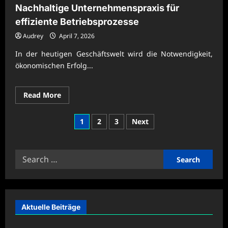
Nachhaltige Unternehmenspraxis für
effiziente Betriebsprozesse
Audrey
April 7, 2026
In der heutigen Geschäftswelt wird die Notwendigkeit,
ökonomischen Erfolg...
Read
Read More
more
about
Nachhaltige
Posts
1
2
3
Next
Unternehmenspraxis
für
pagination
effiziente
Betriebsprozesse
Search
for:
Aktuelle Beiträge