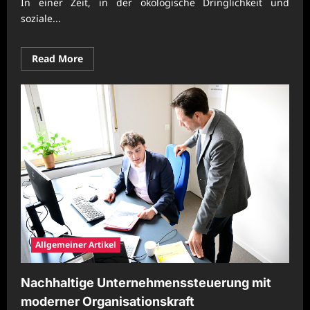
In einer Zeit, in der ökologische Dringlichkeit und
soziale...
Read
Read More
more
about
Nachhaltige
Unternehmenskonzepte
für
strukturierte
Betriebsprozesse
Allgemeiner Artikel
Nachhaltige Unternehmenssteuerung mit
moderner Organisationskraft