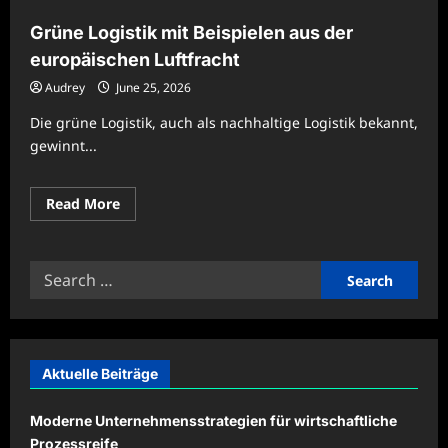
Grüne Logistik mit Beispielen aus der
europäischen Luftfracht
Audrey
June 25, 2026
Die grüne Logistik, auch als nachhaltige Logistik bekannt,
gewinnt...
Read
Read More
more
about
Grüne
Logistik
Search
mit
Beispielen
for:
aus
der
europäischen
Luftfracht
Aktuelle Beiträge
Moderne Unternehmensstrategien für wirtschaftliche
Prozessreife