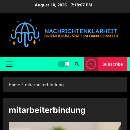
Skip
August 10, 2026
7:18:08 PM
to
content
Subscribe
Primary
Menu
Home
mitarbeiterbindung
mitarbeiterbindung