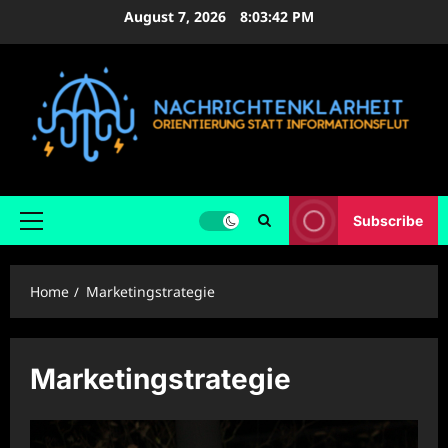
Skip
August 7, 2026
8:03:43 PM
to
content
Subscribe
Primary
Menu
Home
Marketingstrategie
Marketingstrategie