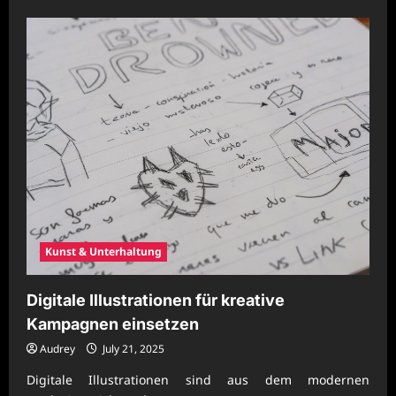
about
Digitale
Medienkampagnen
für
moderne
Plattformen
optimieren
Kunst & Unterhaltung
Digitale Illustrationen für kreative
Kampagnen einsetzen
Audrey
July 21, 2025
Digitale Illustrationen sind aus dem modernen