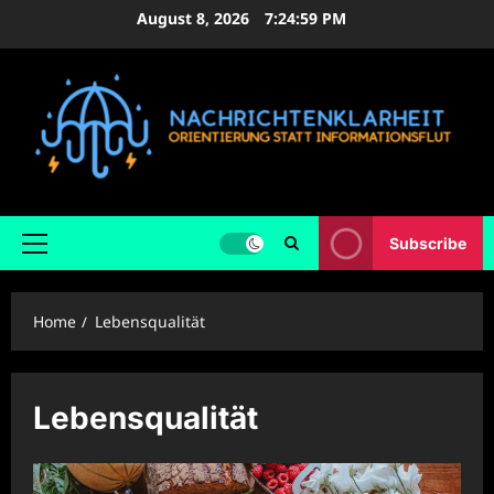
Skip
August 8, 2026
7:25:00 PM
to
content
Subscribe
Primary
Menu
Home
Lebensqualität
Lebensqualität