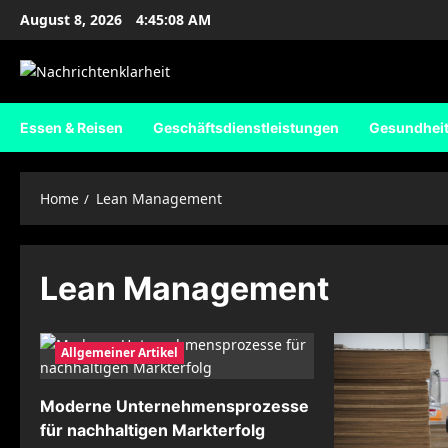
Skip
August 8, 2026
4:45:08 AM
to
content
Essen & Reisen
Geschäftsdienstleistungen
Gesundhei
Home
Lean Management
Lean Management
Allgemeiner Artikel
Moderne Unternehmensprozesse
für nachhaltigen Markterfolg