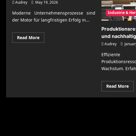
Audrey
May 19, 2026
Industrie & Her
Moderne Unternehmensprozesse sind
der Motor für langfristigen Erfolg in...
Produktionsre
und nachhalti
Read
Read More
more
Audrey
Januar
about
Moderne
Unternehmensprozesse
Effizient
für
Produktionsress
nachhaltigen
Markterfolg
Wachstum. Erfahr
Re
Read More
mo
abo
Pro
eff
un
nac
pla