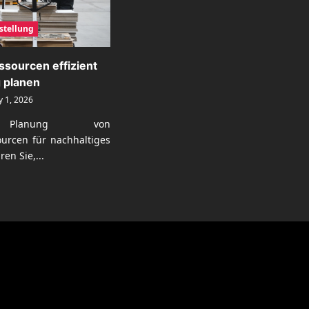
stellung
ssourcen effizient
g planen
y 1, 2026
e Planung von
ourcen für nachhaltiges
en Sie,...
ad
re
ut
duktionsressourcen
izient
d
hhaltig
nen