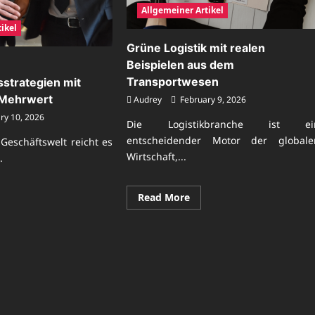
Allgemeiner Artikel
ikel
Grüne Logistik mit realen
Beispielen aus dem
Transportwesen
strategien mit
 Mehrwert
Audrey
February 9, 2026
ry 10, 2026
Die Logistikbranche ist ei
entscheidender Motor der globale
Geschäftswelt reicht es
Wirtschaft,...
.
Read
Read More
ad
more
re
about
ut
Grüne
derne
Logistik
ernehmensstrategien
mit
realen
hhaltigem
Beispielen
hrwert
aus
dem
Transportwesen