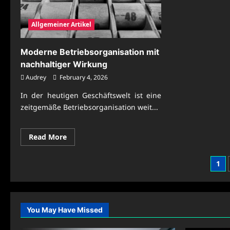
Allgemeiner Artikel
Moderne Betriebsorganisation mit
nachhaltiger Wirkung
Audrey
February 4, 2026
In der heutigen Geschäftswelt ist eine
zeitgemäße Betriebsorganisation weit...
Read
Read More
more
about
Moderne
Pos
1
Betriebsorganisation
mit
pag
nachhaltiger
Wirkung
You May Have Missed