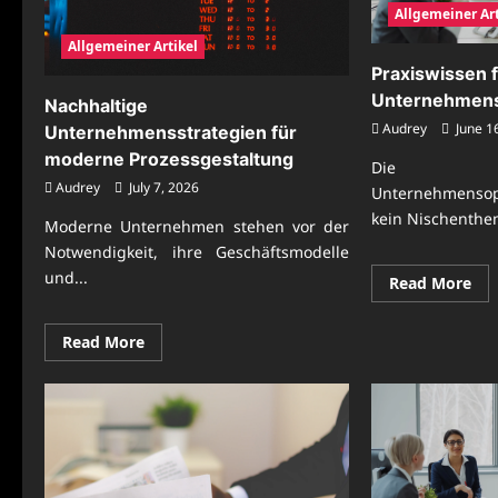
Allgemeiner Art
Allgemeiner Artikel
Praxiswissen f
Unternehmens
Nachhaltige
Audrey
June 1
Unternehmensstrategien für
moderne Prozessgestaltung
Die na
Audrey
July 7, 2026
Unternehmenso
kein Nischenthe
Moderne Unternehmen stehen vor der
Notwendigkeit, ihre Geschäftsmodelle
und...
Re
Read More
mo
abo
Pra
Read
Read More
für
more
nac
about
Un
Nachhaltige
Unternehmensstrategien
für
moderne
Prozessgestaltung