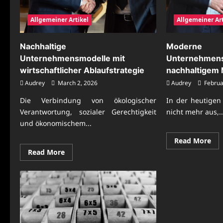
Allgemeiner Artikel
Allgemeiner Art
Nachhaltige
Moderne
Unternehmensmodelle mit
Unternehmens
wirtschaftlicher Ablaufstrategie
nachhaltigem
Audrey
March 2, 2026
Audrey
Februa
Die Verbindung von ökologischer
In der heutigen 
Verantwortung, sozialer Gerechtigkeit
nicht mehr aus,..
und ökonomischem...
Re
Read More
mo
Read
Read More
abo
more
Mo
about
Unt
Nachhaltige
mit
Unternehmensmodelle
nac
mit
Me
wirtschaftlicher
Ablaufstrategie