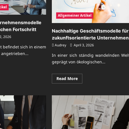
ikel
Allgemeiner Artikel
ernehmensmodelle
ichen Fortschritt
Nachhaltige Geschäftsmodelle für
2, 2026
zukunftsorientierte Unternehmen
Audrey
April 3, 2026
t befindet sich in einem
 angetrieben...
In einer sich ständig wandelnden Welt
geprägt von ökologischen...
ad
re
ut
Read
Read More
derne
more
ternehmensmodelle
about
Nachhaltige
tschaftlichen
Geschäftsmodelle
tschritt
für
zukunftsorientierte
Unternehmen