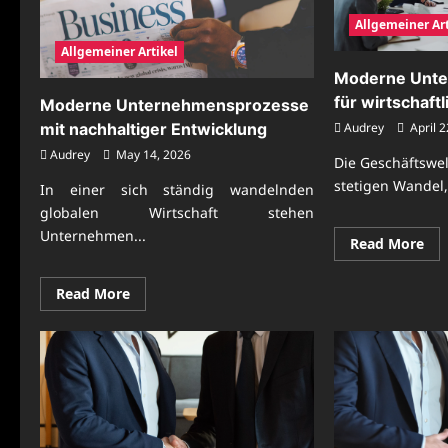
Allgemeiner Art
Allgemeiner Artikel
Moderne Unt
für wirtschaftl
Moderne Unternehmensprozesse
Audrey
April 2
mit nachhaltiger Entwicklung
Audrey
May 14, 2026
Die Geschäftswel
stetigen Wandel,
In einer sich ständig wandelnden
globalen Wirtschaft stehen
Unternehmen...
Re
Read More
mo
abo
Mo
Read
Read More
Un
more
für
about
wir
Moderne
For
Unternehmensprozesse
mit
nachhaltiger
Entwicklung