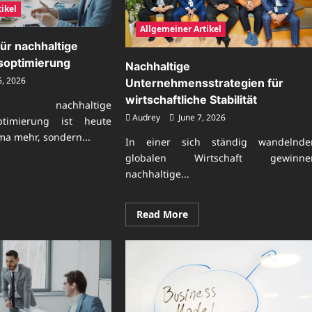
ikel
Allgemeiner Artikel
ür nachhaltige
optimierung
Nachhaltige
6, 2026
Unternehmensstrategien für
wirtschaftliche Stabilität
chhaltige
Audrey
June 7, 2026
ptimierung ist heute
ma mehr, sondern...
In einer sich ständig wandelnde
globalen Wirtschaft gewinne
nachhaltige...
ad
re
ut
xiswissen
Read
Read More
more
hhaltige
about
ternehmensoptimierung
Nachhaltige
Unternehmensstrategien
für
wirtschaftliche
Stabilität