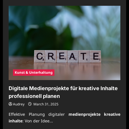
about
Kreative
Inhalte
mit
digitalen
Werkzeugen
modern
gestalten
Kunst & Unterhaltung
Digitale Medienprojekte für kreative Inhalte
professionell planen
Audrey
March 31, 2025
Effektive Planung digitaler
medienprojekte kreative
inhalte
: Von der Idee...