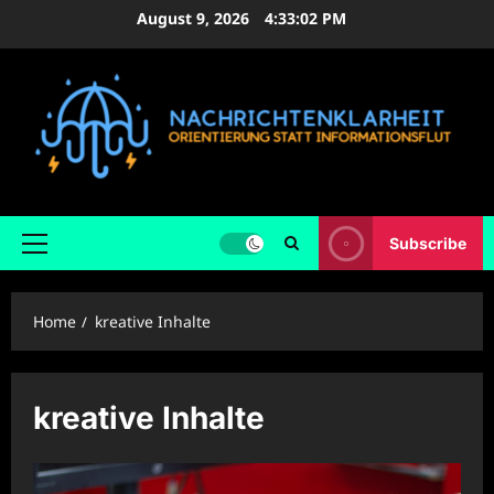
Skip
August 9, 2026
4:33:03 PM
to
content
Subscribe
Primary
Menu
Home
kreative Inhalte
kreative Inhalte