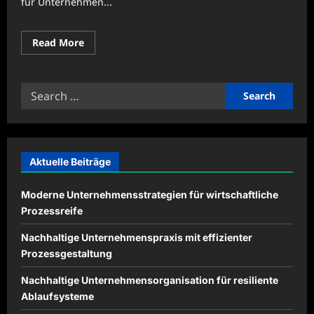
für Unternehmen...
Read
Read More
more
about
Praxiswissen
zur
Search
Ermittlung
von
for:
versteckten
Gemeinkosten
Aktuelle Beiträge
Moderne Unternehmensstrategien für wirtschaftliche
Prozessreife
Nachhaltige Unternehmenspraxis mit effizienter
Prozessgestaltung
Nachhaltige Unternehmensorganisation für resiliente
Ablaufsysteme