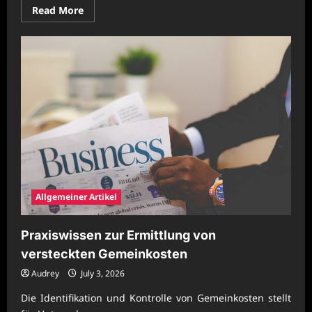
Read
Read More
more
about
Moderne
Unternehmensstrategien
für
wirtschaftliche
Prozessreife
Allgemeiner Artikel
Praxiswissen zur Ermittlung von
versteckten Gemeinkosten
Audrey
July 3, 2026
Die Identifikation und Kontrolle von Gemeinkosten stellt