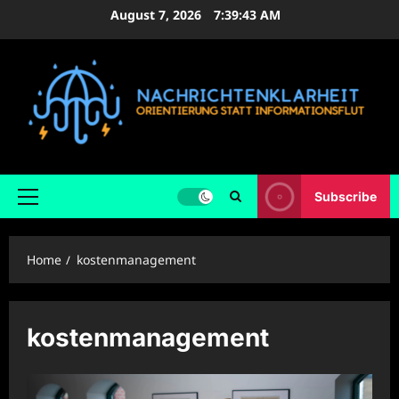
Skip
August 7, 2026
7:39:44 AM
to
content
Subscribe
Primary
Menu
Home
kostenmanagement
kostenmanagement