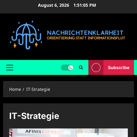
Skip
August 6, 2026
1:51:06 PM
to
content
Subscribe
Primary
Menu
Home
IT-Strategie
IT-Strategie