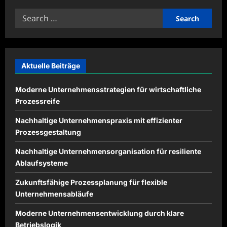
Grüne
Logistik
Search
mit
Beispielen
for:
aus
dem
modernen
Güterkraftverkehr
Aktuelle Beiträge
Moderne Unternehmensstrategien für wirtschaftliche
Prozessreife
Nachhaltige Unternehmenspraxis mit effizienter
Prozessgestaltung
Nachhaltige Unternehmensorganisation für resiliente
Ablaufsysteme
Zukunftsfähige Prozessplanung für flexible
Unternehmensabläufe
Moderne Unternehmensentwicklung durch klare
Betriebslogik