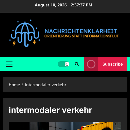
Skip
August 10, 2026
2:37:38 PM
to
content
Subscribe
Primary
Menu
Home
intermodaler verkehr
intermodaler verkehr