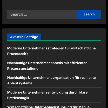
about
Produktionslogistik
mit
Search
intelligenten
Lösungen
for:
verbessern
Aktuelle Beiträge
Moderne Unternehmensstrategien für wirtschaftliche
Prozessreife
Nachhaltige Unternehmenspraxis mit effizienter
Prozessgestaltung
Nachhaltige Unternehmensorganisation für resiliente
Ablaufsysteme
Moderne Unternehmensentwicklung durch klare
Betriebslogik
Wirtschaftliche Unternehmensführung für stabile