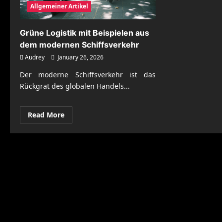
Allgemeiner Artikel
Grüne Logistik mit Beispielen aus
dem modernen Schiffsverkehr
Audrey
January 26, 2026
Der moderne Schiffsverkehr ist das
Rückgrat des globalen Handels...
Read
Read More
more
about
Grüne
Logistik
mit
Beispielen
aus
dem
modernen
Schiffsverkehr