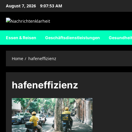
Skip
August 7, 2026
9:07:53 AM
to
content
Essen & Reisen
Geschäftsdienstleistungen
Gesundhei
Home
hafeneffizienz
hafeneffizienz