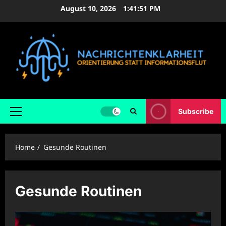
Skip
August 10, 2026
1:41:52 PM
to
content
Subscribe
Primary
Menu
Home
Gesunde Routinen
Gesunde Routinen