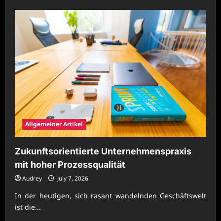
about
Moderne
Unternehmensprozesse
für
starke
Wettbewerbsfähigkeit
Allgemeiner Artikel
Zukunftsorientierte Unternehmenspraxis
mit hoher Prozessqualität
Audrey
July 7, 2026
In der heutigen, sich rasant wandelnden Geschäftswelt
ist die...