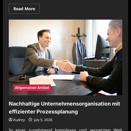
Read
Read More
more
about
Zukunftsorientierte
Unternehmenspraxis
mit
hoher
Prozessqualität
Allgemeiner Artikel
Nachhaltige Unternehmensorganisation mit
effizienter Prozessplanung
Audrey
July 5, 2026
In einer zunehmend komplexen und vernetzten Welt