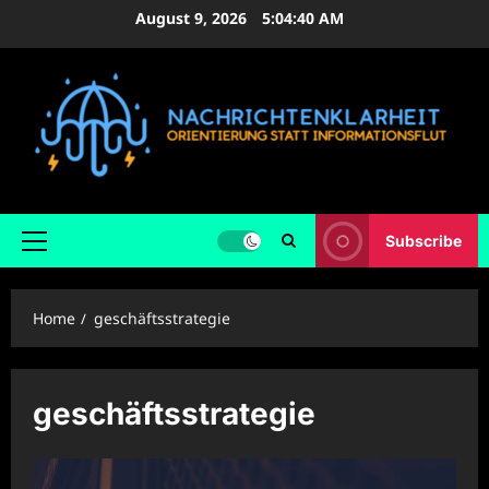
Skip
August 9, 2026
5:04:42 AM
to
content
Subscribe
Primary
Menu
Home
geschäftsstrategie
geschäftsstrategie