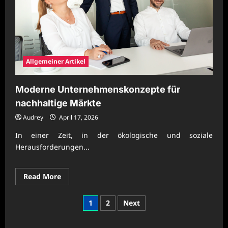
Allgemeiner Artikel
Moderne Unternehmenskonzepte für
nachhaltige Märkte
Audrey
April 17, 2026
In einer Zeit, in der ökologische und soziale
Herausforderungen...
Read
Read More
more
about
Moderne
Posts
1
2
Next
Unternehmenskonzepte
für
pagination
nachhaltige
Märkte