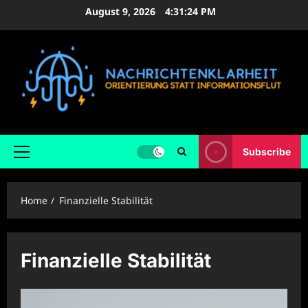
Skip
August 9, 2026
4:31:25 PM
to
content
Subscribe
Primary
Menu
Home
Finanzielle Stabilität
Finanzielle Stabilität