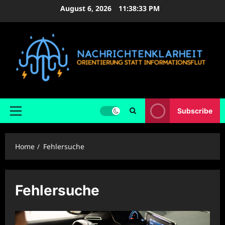
Skip
August 6, 2026
11:38:34 PM
to
content
Subscribe
Primary
Menu
Home
Fehlersuche
Fehlersuche