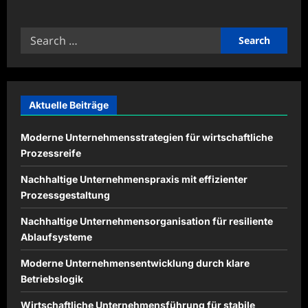
about
Fahrzeugdiagnose
mit
Search
modernen
Systemen
for:
effizient
durchführen
Aktuelle Beiträge
Moderne Unternehmensstrategien für wirtschaftliche
Prozessreife
Nachhaltige Unternehmenspraxis mit effizienter
Prozessgestaltung
Nachhaltige Unternehmensorganisation für resiliente
Ablaufsysteme
Moderne Unternehmensentwicklung durch klare
Betriebslogik
Wirtschaftliche Unternehmensführung für stabile