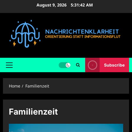
Skip
August 9, 2026
5:31:43 AM
to
content
Subscribe
Primary
Menu
Home
Familienzeit
Familienzeit