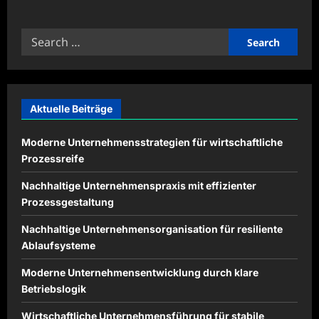
about
Gemeinsame
Familienaktivitäten
Search
für
stärkere
for:
Bindungen
nutzen
Aktuelle Beiträge
Moderne Unternehmensstrategien für wirtschaftliche
Prozessreife
Nachhaltige Unternehmenspraxis mit effizienter
Prozessgestaltung
Nachhaltige Unternehmensorganisation für resiliente
Ablaufsysteme
Moderne Unternehmensentwicklung durch klare
Betriebslogik
Wirtschaftliche Unternehmensführung für stabile