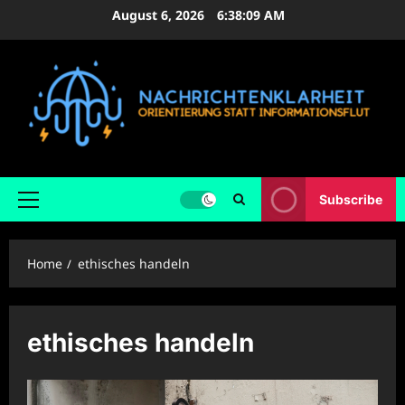
Skip
August 6, 2026
6:38:10 AM
to
content
Subscribe
Primary
Menu
Home
ethisches handeln
ethisches handeln