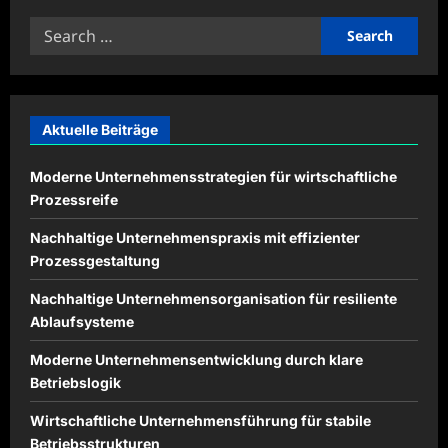
Wie
ein
Search
Notariat
für
for:
Erbrecht
Ihnen
hilft,
ein
sicheres
Testament
Aktuelle Beiträge
zu
erstellen
Moderne Unternehmensstrategien für wirtschaftliche
Prozessreife
Nachhaltige Unternehmenspraxis mit effizienter
Prozessgestaltung
Nachhaltige Unternehmensorganisation für resiliente
Ablaufsysteme
Moderne Unternehmensentwicklung durch klare
Betriebslogik
Wirtschaftliche Unternehmensführung für stabile
Betriebsstrukturen