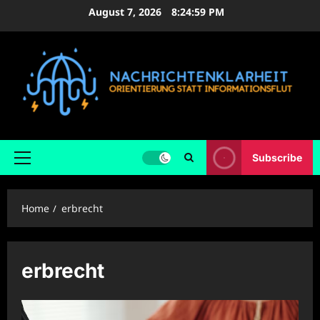
Skip
August 7, 2026
8:25:00 PM
to
content
Subscribe
Primary
Menu
Home
erbrecht
erbrecht