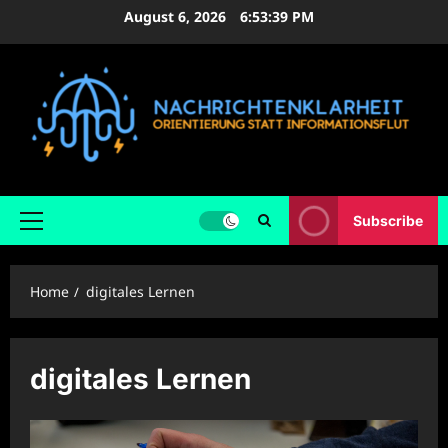
Skip
August 6, 2026
6:53:40 PM
to
content
Subscribe
Primary
Menu
Home
digitales Lernen
digitales Lernen