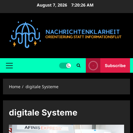
Skip
August 7, 2026
7:20:27 AM
to
content
Subscribe
Primary
Menu
Home
digitale Systeme
digitale Systeme