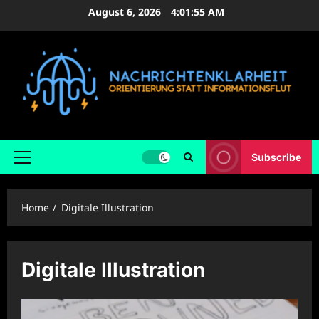
Skip
August 6, 2026
4:01:56 AM
to
content
Subscribe
Primary
Menu
Home
Digitale Illustration
Digitale Illustration