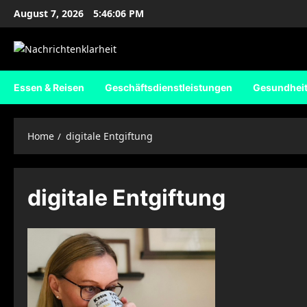
Skip
August 7, 2026
5:46:07 PM
to
content
Essen & Reisen
Geschäftsdienstleistungen
Gesundhei
Home
digitale Entgiftung
digitale Entgiftung