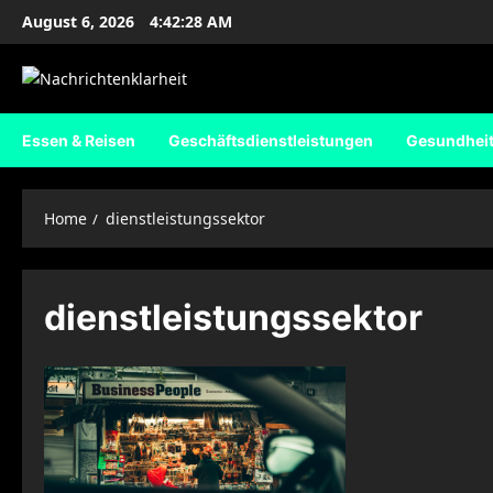
Skip
August 6, 2026
4:42:29 AM
to
content
Essen & Reisen
Geschäftsdienstleistungen
Gesundhei
Home
dienstleistungssektor
dienstleistungssektor