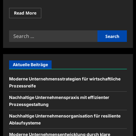
Read
Read More
more
about
Softwareverwaltung
für
Search
sichere
Systeme
for:
effizient
organisieren
Aktuelle Beiträge
Moderne Unternehmensstrategien für wirtschaftliche
Prozessreife
Nachhaltige Unternehmenspraxis mit effizienter
Prozessgestaltung
Nachhaltige Unternehmensorganisation für resiliente
Ablaufsysteme
Moderne Unternehmensentwicklung durch klare