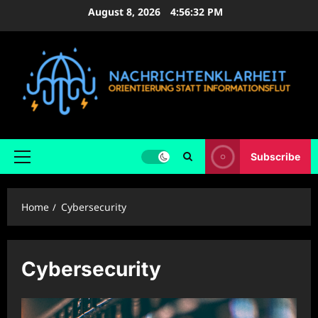
Skip
August 8, 2026
4:56:33 PM
to
content
Subscribe
Primary
Menu
Home
Cybersecurity
Cybersecurity