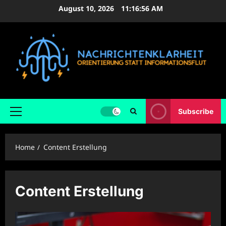
Skip
August 10, 2026
11:16:57 AM
to
content
Subscribe
Primary
Menu
Home
Content Erstellung
Content Erstellung