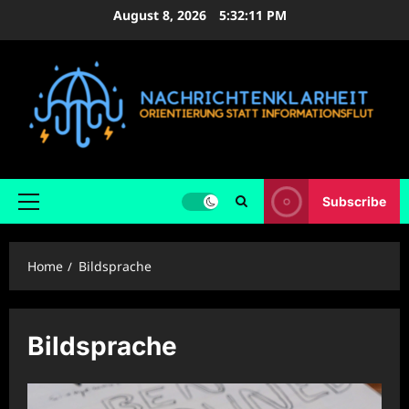
Skip
August 8, 2026
5:32:12 PM
to
content
Subscribe
Primary
Menu
Home
Bildsprache
Bildsprache