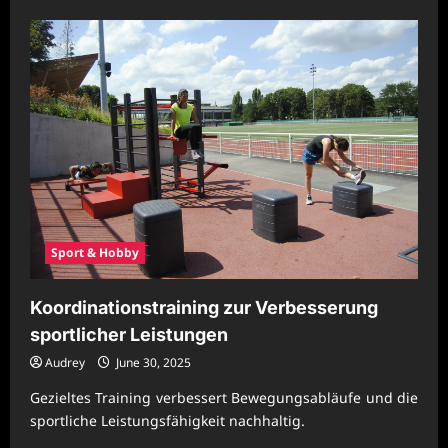
about
Krafttraining
für
stabile
Bewegungsabläufe
gezielt
nutzen
Sport & Hobby
Koordinationstraining zur Verbesserung
sportlicher Leistungen
Audrey
June 30, 2025
Gezieltes Training verbessert Bewegungsabläufe und die
sportliche Leistungsfähigkeit nachhaltig.