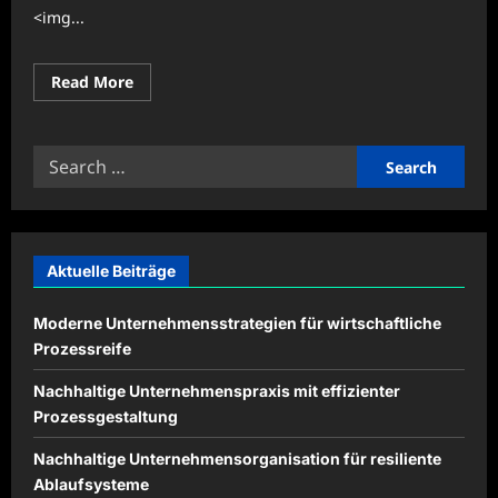
<img...
Read
Read More
more
about
Koordinationstraining
zur
Search
Verbesserung
sportlicher
for:
Leistungen
Aktuelle Beiträge
Moderne Unternehmensstrategien für wirtschaftliche
Prozessreife
Nachhaltige Unternehmenspraxis mit effizienter
Prozessgestaltung
Nachhaltige Unternehmensorganisation für resiliente
Ablaufsysteme