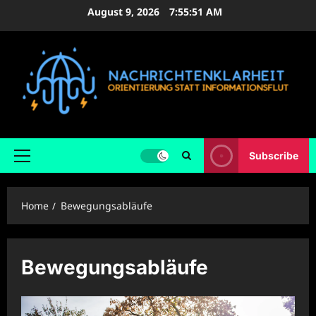
Skip
August 9, 2026
7:55:52 AM
to
content
Subscribe
Primary
Menu
Home
Bewegungsabläufe
Bewegungsabläufe