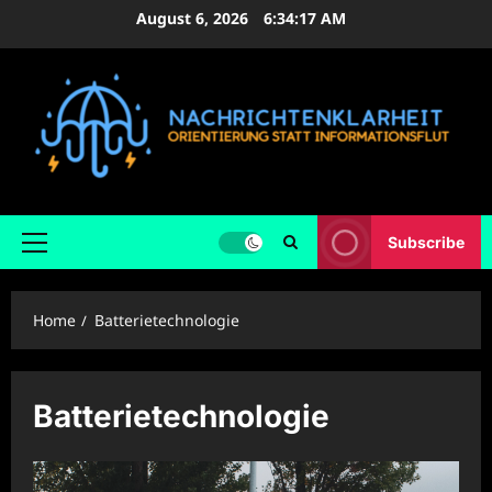
Skip
August 6, 2026
6:34:18 AM
to
content
Subscribe
Primary
Menu
Home
Batterietechnologie
Batterietechnologie