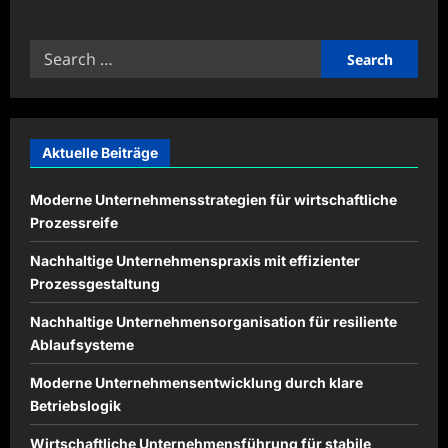
about
Ausdauer
und
Search
Balance
durch
for:
regelmäßiges
Training
stärken
Aktuelle Beiträge
Moderne Unternehmensstrategien für wirtschaftliche
Prozessreife
Nachhaltige Unternehmenspraxis mit effizienter
Prozessgestaltung
Nachhaltige Unternehmensorganisation für resiliente
Ablaufsysteme
Moderne Unternehmensentwicklung durch klare
Betriebslogik
Wirtschaftliche Unternehmensführung für stabile