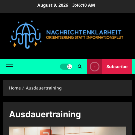
Skip
August 9, 2026
3:46:11 AM
to
content
Subscribe
Primary
Menu
Home
Ausdauertraining
Ausdauertraining