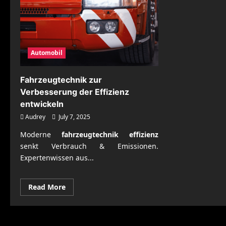
Automobil
Fahrzeugtechnik zur
Verbesserung der Effizienz
entwickeln
Audrey
July 7, 2025
Moderne
fahrzeugtechnik effizienz
senkt Verbrauch & Emissionen.
Expertenwissen aus...
Read
Read More
more
about
Fahrzeugtechnik
zur
Verbesserung