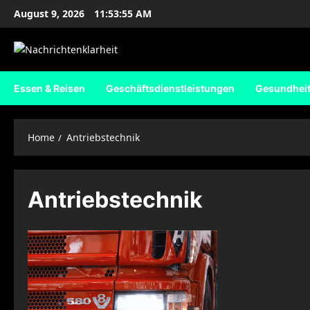
Skip
August 9, 2026
11:53:56 AM
to
content
Essen & Reisen
Geschäftsdienstleistungen
Gesundhei
Home
Antriebstechnik
Antriebstechnik