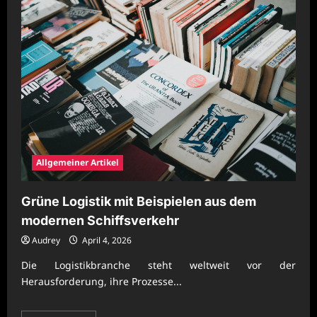
Grüne
Logistik
mit
Beispielen
aus
dem
modernen
Güterkraftverkehr
Allgemeiner Artikel
Grüne Logistik mit Beispielen aus dem
modernen Schiffsverkehr
Audrey
April 4, 2026
Die Logistikbranche steht weltweit vor der
Herausforderung, ihre Prozesse...