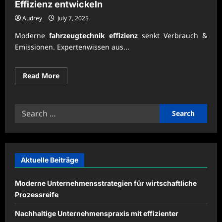
Effizienz entwickeln
Audrey
July 7, 2025
Moderne
fahrzeugtechnik effizienz
senkt Verbrauch &
Emissionen. Expertenwissen aus...
Read
Read More
more
about
Fahrzeugtechnik
zur
Search
Verbesserung
der
for:
Effizienz
entwickeln
Aktuelle Beiträge
Moderne Unternehmensstrategien für wirtschaftliche
Prozessreife
Nachhaltige Unternehmenspraxis mit effizienter