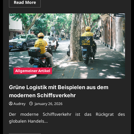
Read
Read More
more
about
Grüne
Logistik
mit
Beispielen
aus
dem
modernen
Schiffsverkehr
Allgemeiner Artikel
Grüne Logistik mit Beispielen aus dem
modernen Schiffsverkehr
Audrey
January 26, 2026
Der moderne Schiffsverkehr ist das Rückgrat des
globalen Handels...