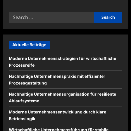
about
Wie
ein
Search
ADHS
Spezialist
for:
Eltern
bei
der
Unterstützung
von
ADHS-
Aktuelle Beiträge
Kindern
begleitet
Moderne Unternehmensstrategien für wirtschaftliche
Prozessreife
Nachhaltige Unternehmenspraxis mit effizienter
Prozessgestaltung
Nachhaltige Unternehmensorganisation für resiliente
Ablaufsysteme
Moderne Unternehmensentwicklung durch klare
Betriebslogik
Wirtschaftliche Unternehmensführung für stabile