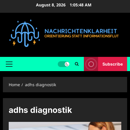
Skip
August 8, 2026
1:05:49 AM
to
content
Subscribe
Primary
Menu
Home
adhs diagnostik
adhs diagnostik