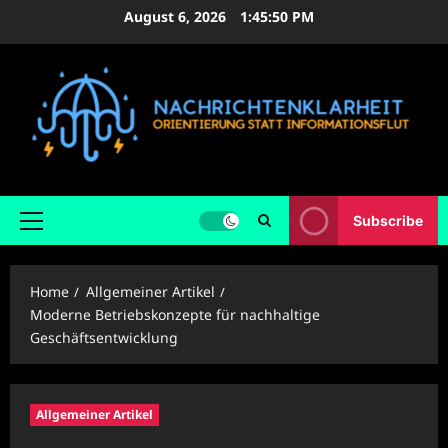
Skip
August 6, 2026
1:45:52 PM
to
content
Subscribe
Primary
Menu
Home
Allgemeiner Artikel
Moderne Betriebskonzepte für nachhaltige
Geschäftsentwicklung
Allgemeiner Artikel