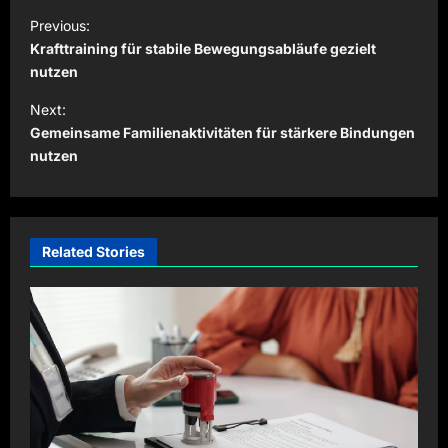
P
Previous:
o
Krafttraining für stabile Bewegungsabläufe gezielt
s
nutzen
t
Next:
Gemeinsame Familienaktivitäten für stärkere Bindungen
n
nutzen
a
v
i
Related Stories
g
a
t
i
o
n