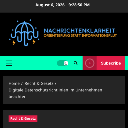
Skip
August 6, 2026
9:28:51 PM
to
content
Subscribe
Primary
Menu
Home
Recht & Gesetz
Digitale Datenschutzrichtlinien im Unternehmen
beachten
Recht & Gesetz