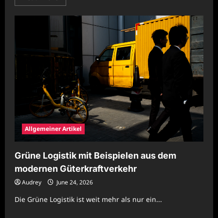
more
about
Grüne
Logistik
mit
Beispielen
aus
der
europäischen
Luftfracht
Allgemeiner Artikel
Grüne Logistik mit Beispielen aus dem
modernen Güterkraftverkehr
Audrey
June 24, 2026
Die Grüne Logistik ist weit mehr als nur ein...