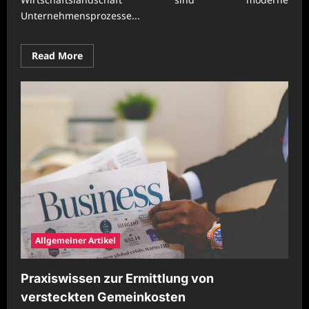
Unternehmensprozesse...
Read
Read More
more
about
Moderne
Unternehmensprozesse
für
nachhaltigen
Fortschritt
Allgemeiner Artikel
Praxiswissen zur Ermittlung von
versteckten Gemeinkosten