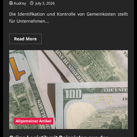
Audrey
July 3, 2026
Die Identifikation und Kontrolle von Gemeinkosten stellt
für Unternehmen...
Read
Read More
more
about
Praxiswissen
zur
Ermittlung
von
versteckten
Gemeinkosten
Allgemeiner Artikel