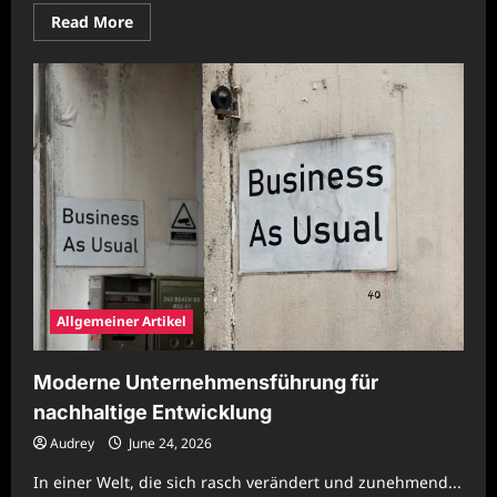
Read
Read More
more
about
Grüne
Logistik
mit
Beispielen
aus
dem
modernen
Güterkraftverkehr
Allgemeiner Artikel
Moderne Unternehmensführung für
nachhaltige Entwicklung
Audrey
June 24, 2026
In einer Welt, die sich rasch verändert und zunehmend...