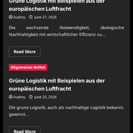
Grüne Logistik mit Beispielen aus der
europäischen Luftfracht
Audrey
June 27, 2026
Die wachsende Notwendigkeit, ökologische
Nachhaltigkeit mit wirtschaftlicher Effizienz zu...
Read
Read More
more
about
Grüne
Allgemeiner Artikel
Logistik
mit
Beispielen
Grüne Logistik mit Beispielen aus der
aus
der
europäischen Luftfracht
europäischen
Luftfracht
Audrey
June 25, 2026
Die grüne Logistik, auch als nachhaltige Logistik bekannt,
gewinnt...
Read
Read More