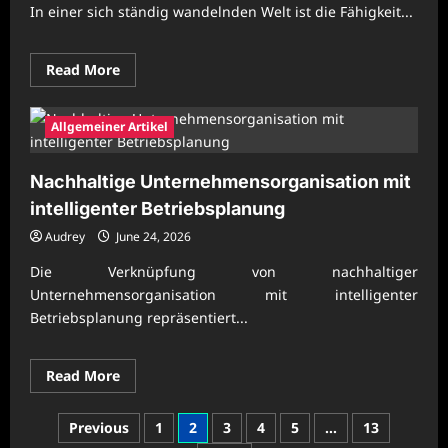
In einer sich ständig wandelnden Welt ist die Fähigkeit...
Read
Read More
more
about
Moderne
Unternehmenspraxis
Allgemeiner Artikel
für
wirtschaftlichen
Fortschritt
Nachhaltige Unternehmensorganisation mit
intelligenter Betriebsplanung
Audrey
June 24, 2026
Die Verknüpfung von nachhaltiger
Unternehmensorganisation mit intelligenter
Betriebsplanung repräsentiert...
Read
Read More
more
about
Nachhaltige
Posts
Previous
1
2
3
4
5
…
13
Unternehmensorganisation
mit