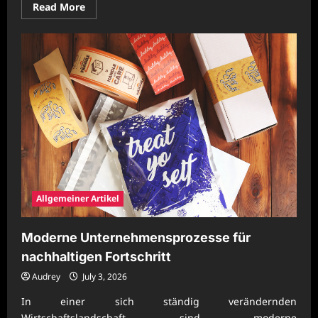
Read
Read More
more
about
Nachhaltige
Unternehmenssteuerung
für
wirtschaftliche
Marktstärke
Allgemeiner Artikel
Moderne Unternehmensprozesse für
nachhaltigen Fortschritt
Audrey
July 3, 2026
In einer sich ständig verändernden
Wirtschaftslandschaft sind moderne