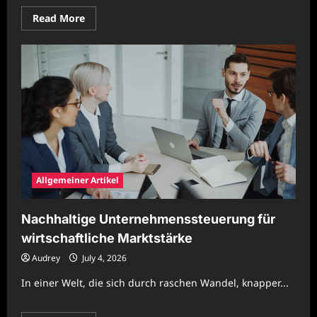
Read
Read More
more
about
Zukunftssichere
Prozessgestaltung
für
moderne
Unternehmen
Allgemeiner Artikel
Nachhaltige Unternehmenssteuerung für
wirtschaftliche Marktstärke
Audrey
July 4, 2026
In einer Welt, die sich durch raschen Wandel, knapper...