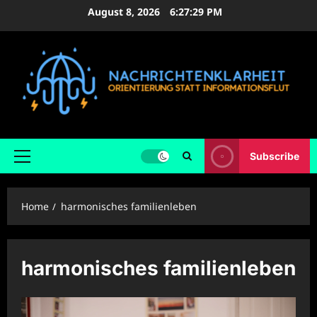
Skip
August 8, 2026
6:27:30 PM
to
content
Subscribe
Primary
Menu
Home
harmonisches familienleben
harmonisches familienleben